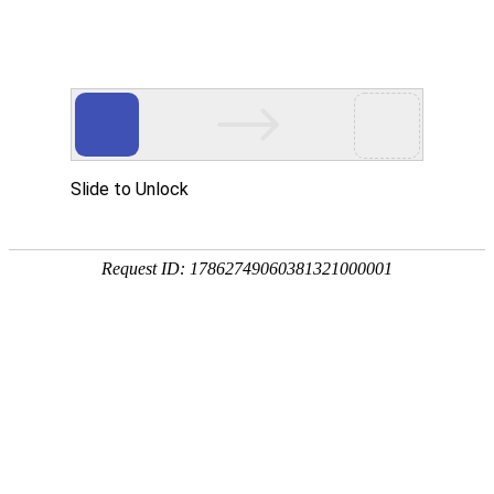
Toggl
naviga
当前位置
搬家吉日通过哪些方面选择更靠谱？
作者：上海公兴搬场公司 日期：2023-06-15 08:01 浏览次数：
1094
搬家是一件繁琐而又重要的事情，选择一个好的搬家吉日可以带来
吉祥和顺利。那么，我们如何确定搬家吉日呢？本文
公兴搬场
将通
过以下几个方面来分析，帮助大家选择更靠谱的搬家吉日。